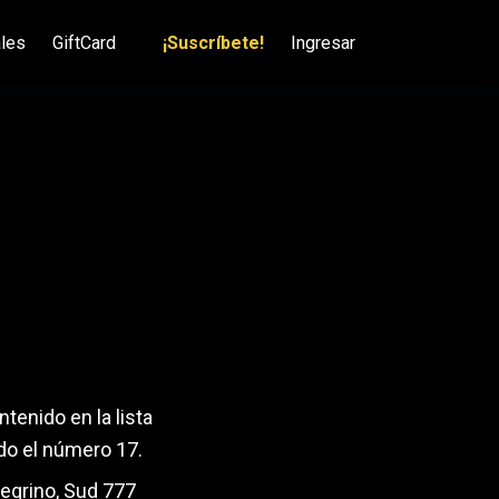
ales
GiftCard
¡Suscríbete!
Ingresar
tenido en la lista
do el número 17.
legrino, Sud 777