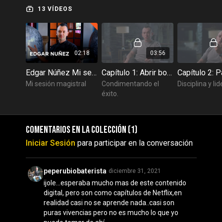
distancia?
Edgar Núñez te brinda recomendaciones valiosas para
13 VÍDEOS
¿Cómo comienzo con mi negocio en los food trucks?
que emprendas tu negocio culinario.
02:18
03:56
Edgar Núñez Mi sesión magistral
Capítulo 1: Abrir boca
Mi sesión magistral
Condimentando el
Disciplina y li
éxito.
Comentarios en la colección (
1
)
Iniciar Sesión
para participar en la conversación
peperubiobaterista
diciembre 31, 2021
ijole...esperaba mucho mas de este contenido
digital, pero son como capítulos de Netflix,en
realidad casi no se aprende nada..casi son
puras vivencias pero no es mucho lo que yo