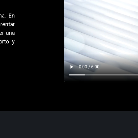
na. En
rentar
er una
orto y