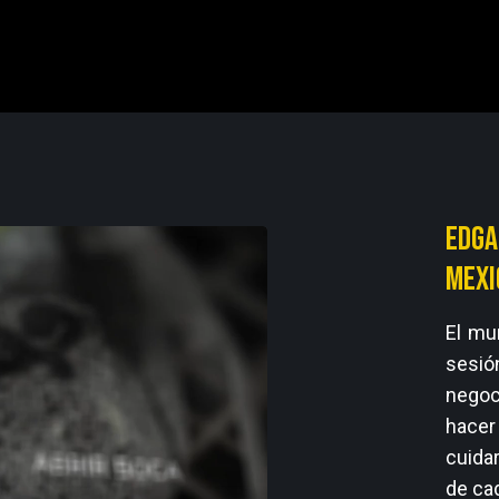
Edga
mexi
El mu
sesió
negoc
hacer
cuidar
de ca