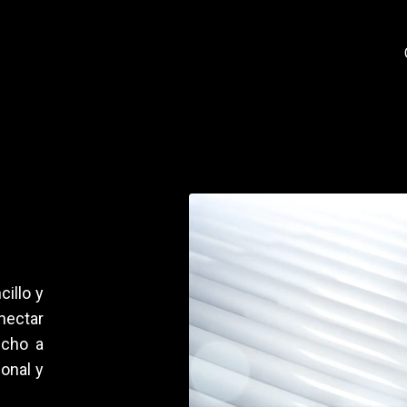
illo y
nectar
echo a
onal y