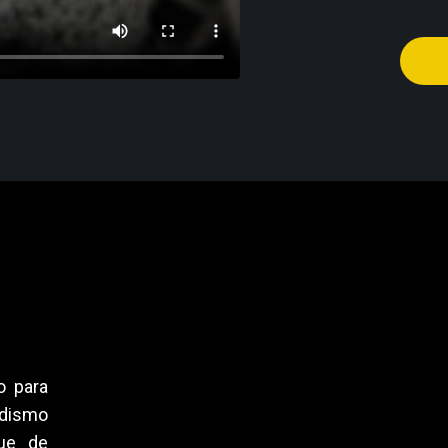
o para
iodismo
ue de