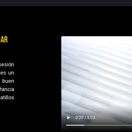
nar
sesión
 es un
n buen
tancia
tillos