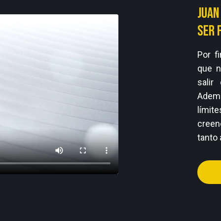
Juan
ser 
Por f
que n
salir
Ademá
límit
creen
tanto 